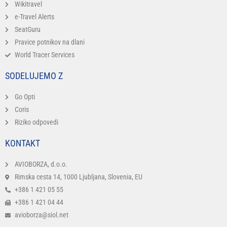
Wikitravel
e-Travel Alerts
SeatGuru
Pravice potnikov na dlani
World Tracer Services
SODELUJEMO Z
Go Opti
Coris
Riziko odpovedi
KONTAKT
AVIOBORZA, d.o.o.
Rimska cesta 14, 1000 Ljubljana, Slovenia, EU
+386 1 421 05 55
+386 1 421 04 44
avioborza@siol.net