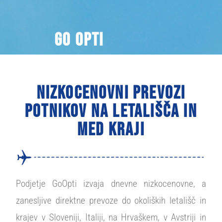
Go Opti
Nizkocenovni prevozi
potnikov na letališča in
med kraji
Podjetje GoOpti izvaja dnevne nizkocenovne, a
zanesljive direktne prevoze do okoliških letališč in
krajev v Sloveniji, Italiji, na Hrvaškem, v Avstriji in